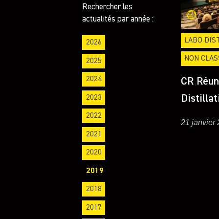
Rechercher les
actualités par année :
LABO DIS
2026
NON CLAS
2025
2024
CR Réun
Distilla
2023
2022
21 janvier
2021
2020
2019
2018
2017