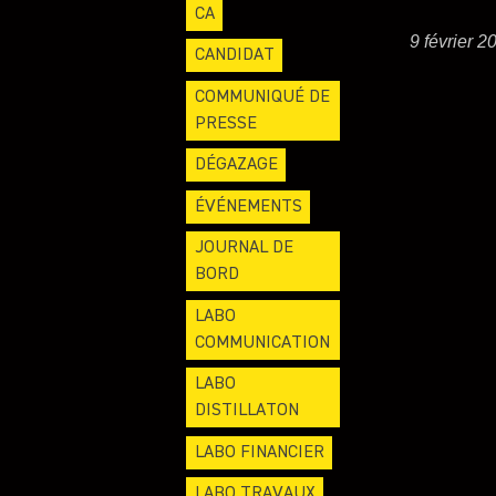
CA
9 février 2
CANDIDAT
COMMUNIQUÉ DE
PRESSE
DÉGAZAGE
ÉVÉNEMENTS
JOURNAL DE
BORD
LABO
COMMUNICATION
LABO
DISTILLATON
LABO FINANCIER
LABO TRAVAUX