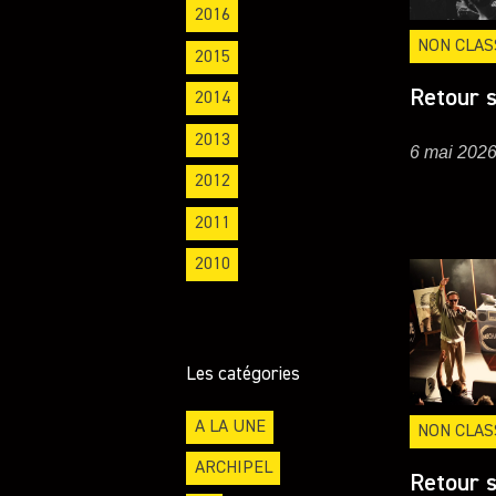
2016
NON CLAS
2015
Retour s
2014
2013
6 mai 202
2012
2011
2010
Les catégories
A LA UNE
NON CLAS
ARCHIPEL
Retour s