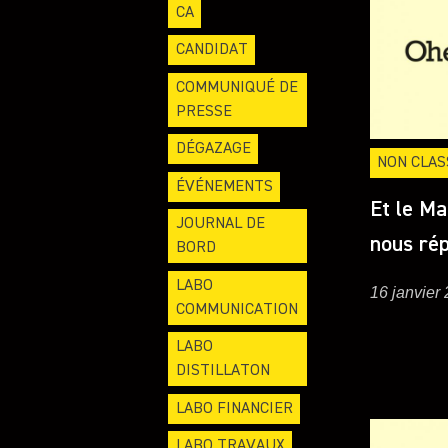
CA
CANDIDAT
COMMUNIQUÉ DE
PRESSE
DÉGAZAGE
NON CLAS
ÉVÉNEMENTS
Et le M
JOURNAL DE
nous ré
BORD
LABO
16 janvier
COMMUNICATION
LABO
DISTILLATON
LABO FINANCIER
LABO TRAVAUX