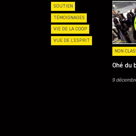
SOUTIEN
TÉMOIGNAGES
VIE DE LA COOP
VUE DE L'ESPRIT
NON CLAS
Ohé du b
9 décembr