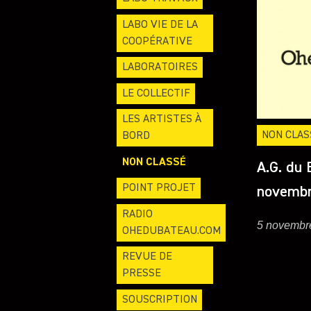
LABO VIE DE LA
COOPÉRATIVE
LABORATOIRES
LE COLLECTIF
LES ARTISTES À
NON CLAS
BORD
NON CLASSÉ
A.G. du 
POINT PROJET
novembr
RADIO
5 novembr
OHEDUBATEAU.COM
REVUE DE
PRESSE
SOUSCRIPTION