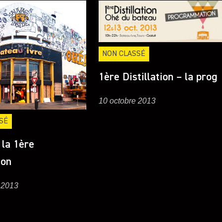
NON CLASSÉ
1ère Distillation – la prog
10 octobre 2013
SÉ
 la 1ère
ion
 2013